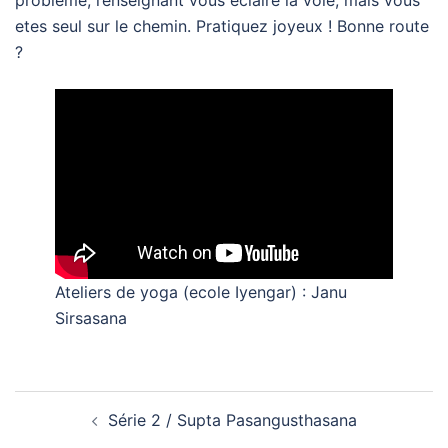
probleme; l’enseignant vous eclaire la voie, mais vous
etes seul sur le chemin. Pratiquez joyeux ! Bonne route
?
Ateliers de yoga (ecole Iyengar) : Janu
Sirsasana
Navigation
Série 2 / Supta Pasangusthasana
d’article