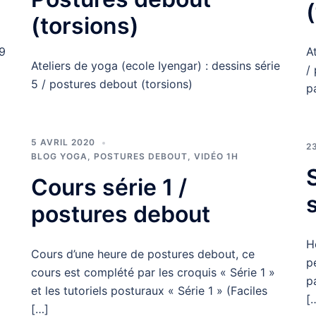
(torsions)
 9
A
Ateliers de yoga (ecole Iyengar) : dessins série
/
5 / postures debout (torsions)
p
5 AVRIL 2020
2
BLOG YOGA
,
POSTURES DEBOUT
,
VIDÉO 1H
Cours série 1 /
postures debout
H
Cours d’une heure de postures debout, ce
p
cours est complété par les croquis « Série 1 »
p
et les tutoriels posturaux « Série 1 » (Faciles
[
[…]