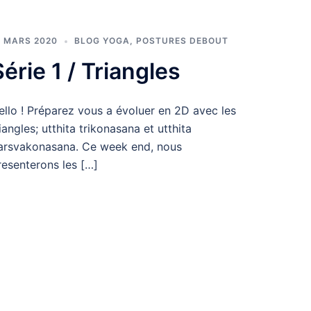
1 MARS 2020
BLOG YOGA
,
POSTURES DEBOUT
Série 1 / Triangles
ello ! Préparez vous a évoluer en 2D avec les
riangles; utthita trikonasana et utthita
arsvakonasana. Ce week end, nous
resenterons les […]