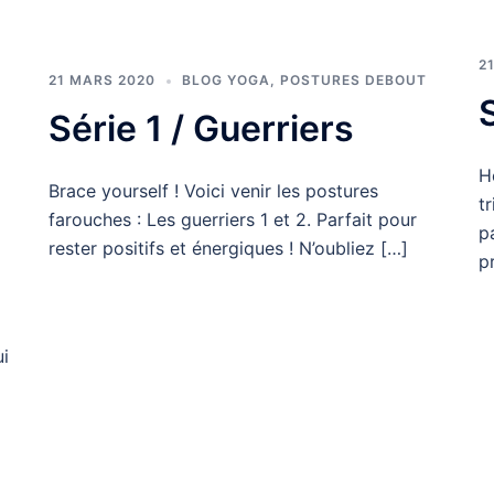
2
21 MARS 2020
BLOG YOGA
,
POSTURES DEBOUT
Série 1 / Guerriers
H
Brace yourself ! Voici venir les postures
t
farouches : Les guerriers 1 et 2. Parfait pour
p
rester positifs et énergiques ! N’oubliez […]
p
ui