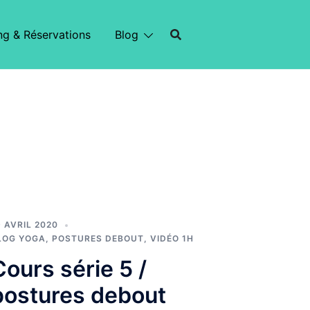
ng & Réservations
Blog
9 AVRIL 2020
LOG YOGA
,
POSTURES DEBOUT
,
VIDÉO 1H
Cours série 5 /
postures debout