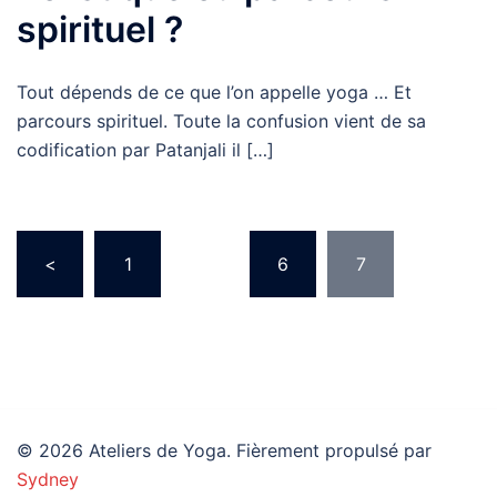
spirituel ?
Tout dépends de ce que l’on appelle yoga … Et
parcours spirituel. Toute la confusion vient de sa
codification par Patanjali il […]
Pagination
<
1
…
6
7
des
publications
© 2026 Ateliers de Yoga. Fièrement propulsé par
Sydney