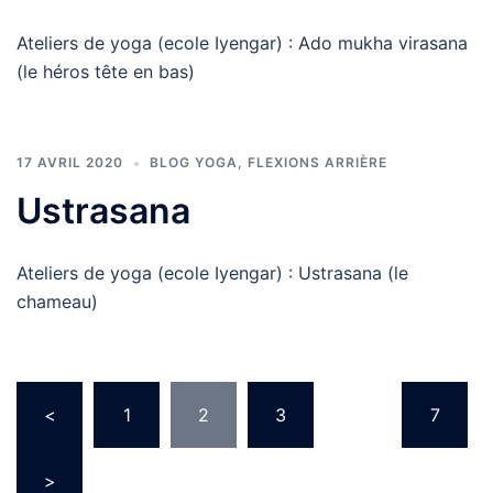
Ateliers de yoga (ecole Iyengar) : Ado mukha virasana
(le héros tête en bas)
17 AVRIL 2020
BLOG YOGA
,
FLEXIONS ARRIÈRE
Ustrasana
Ateliers de yoga (ecole Iyengar) : Ustrasana (le
chameau)
Pagination
<
1
2
3
…
7
des
publications
>